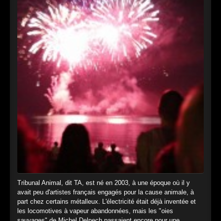
A Vegan Future
TA II
La Chanson des Haps
TA II
Réquisitoire
TA I
La Laborantine
TA I
Le Convoi
TA I
Equality
A.L.F.
Call of Justice
A.L.F.
Our Freedom Is To Have No Choice
A.L.F.
Tribunal Animal, dit TA, est né en 2003, à une époque où il y
avait peu d'artistes français engagés pour la cause animale, à
part chez certains métalleux. L'électricité était déjà inventée et
les locomotives à vapeur abandonnées, mais les "oies
sauvages" de Michel Delpech passaient encore pour une