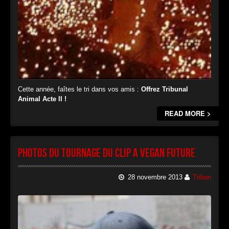
Cette année, faîtes le tri dans vos amis :
Offrez Tribunal
Animal Acte II !
READ MORE >
Photos du tournage du clip A VEGAN FUTURE
28 novembre 2013
Triban